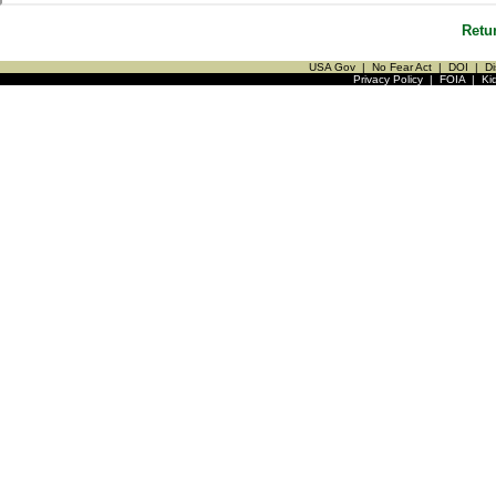
Retu
USA Gov
|
No Fear Act
|
DOI
|
Di
Privacy Policy
|
FOIA
|
Ki