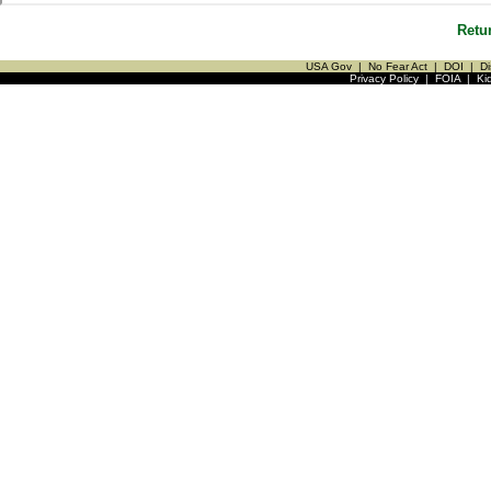
Retu
USA Gov
|
No Fear Act
|
DOI
|
Di
Privacy Policy
|
FOIA
|
Ki