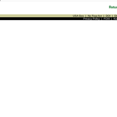
Retu
USA Gov
|
No Fear Act
|
DOI
|
Di
Privacy Policy
|
FOIA
|
Ki