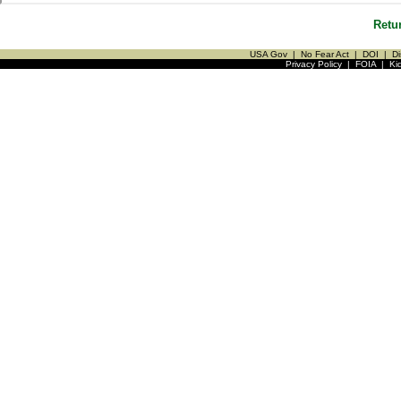
Retu
USA Gov
|
No Fear Act
|
DOI
|
Di
Privacy Policy
|
FOIA
|
Ki