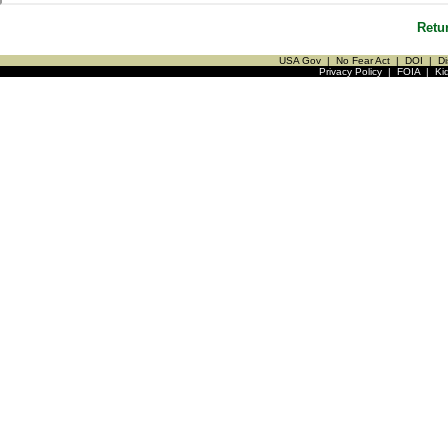
Retu
USA Gov
|
No Fear Act
|
DOI
|
Di
Privacy Policy
|
FOIA
|
Ki