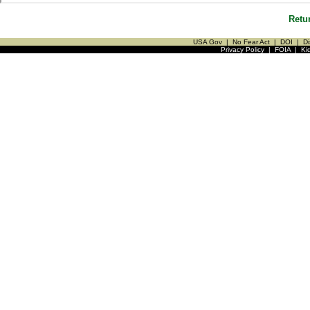
Retu
USA Gov
|
No Fear Act
|
DOI
|
Di
Privacy Policy
|
FOIA
|
Ki