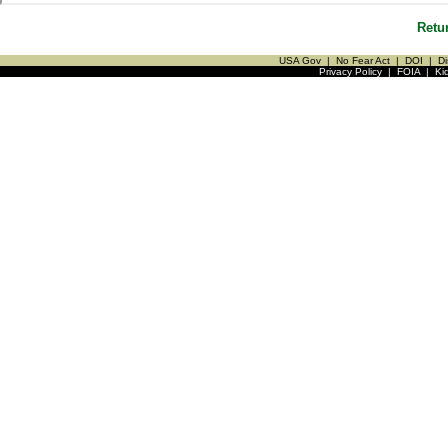
Retu
USA Gov
|
No Fear Act
|
DOI
|
Di
Privacy Policy
|
FOIA
|
Ki