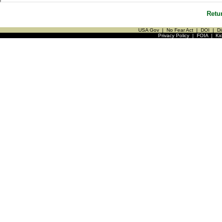
Retu
USA Gov
|
No Fear Act
|
DOI
|
Di
Privacy Policy
|
FOIA
|
Ki