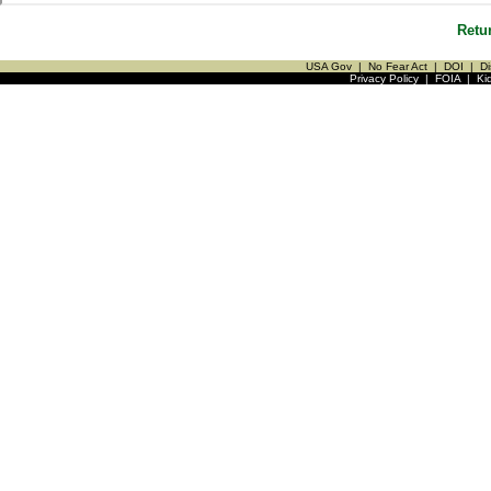
Retu
USA Gov
|
No Fear Act
|
DOI
|
Di
Privacy Policy
|
FOIA
|
Ki