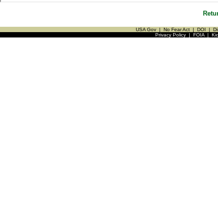
Retu
USA Gov
|
No Fear Act
|
DOI
|
Di
Privacy Policy
|
FOIA
|
Ki