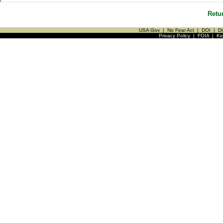
Retu
USA Gov
|
No Fear Act
|
DOI
|
Di
Privacy Policy
|
FOIA
|
Ki