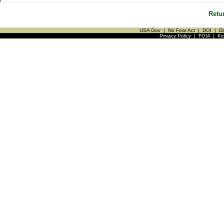
Retu
USA Gov
|
No Fear Act
|
DOI
|
Di
Privacy Policy
|
FOIA
|
Ki