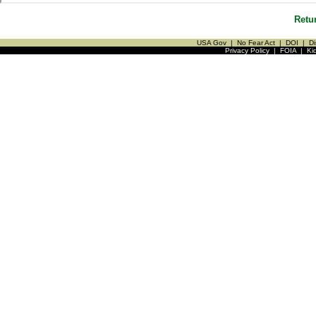
Retu
USA Gov
|
No Fear Act
|
DOI
|
Di
Privacy Policy
|
FOIA
|
Ki