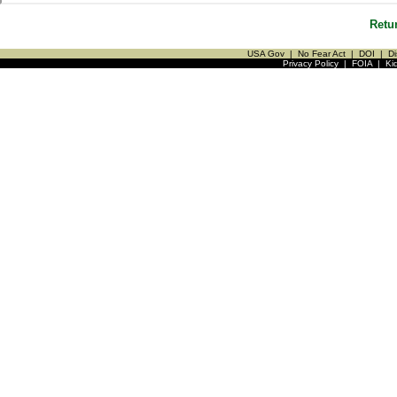
Retu
USA Gov
|
No Fear Act
|
DOI
|
Di
Privacy Policy
|
FOIA
|
Ki