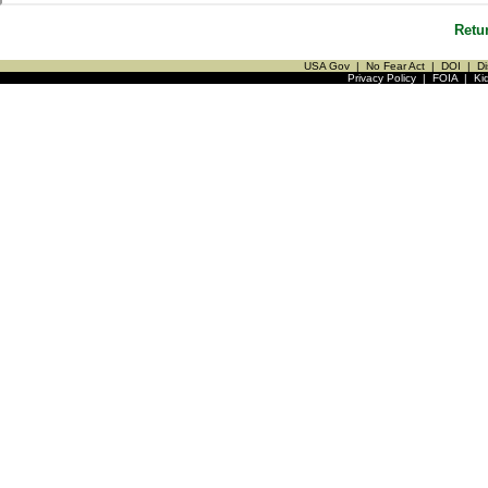
Retu
USA Gov
|
No Fear Act
|
DOI
|
Di
Privacy Policy
|
FOIA
|
Ki