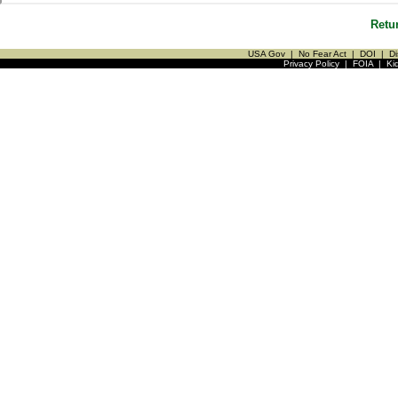
Retu
USA Gov
|
No Fear Act
|
DOI
|
Di
Privacy Policy
|
FOIA
|
Ki