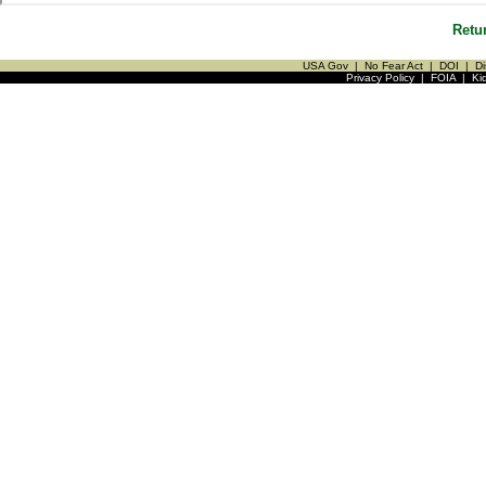
Retu
USA Gov
|
No Fear Act
|
DOI
|
Di
Privacy Policy
|
FOIA
|
Ki