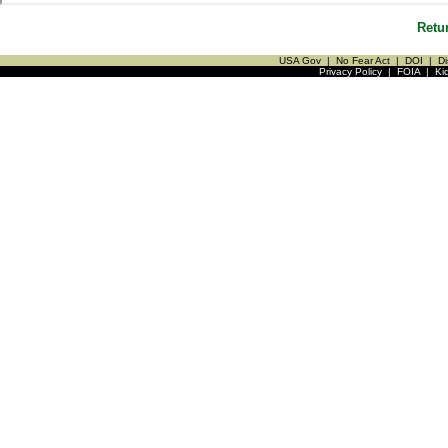
Retu
USA Gov
|
No Fear Act
|
DOI
|
Di
Privacy Policy
|
FOIA
|
Ki