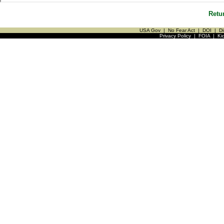
Retu
USA Gov
|
No Fear Act
|
DOI
|
Di
Privacy Policy
|
FOIA
|
Ki