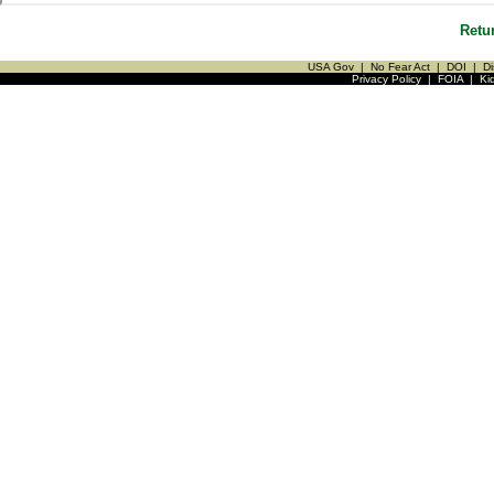
Retu
USA Gov
|
No Fear Act
|
DOI
|
Di
Privacy Policy
|
FOIA
|
Ki