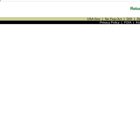
Retu
USA Gov
|
No Fear Act
|
DOI
|
Di
Privacy Policy
|
FOIA
|
Ki