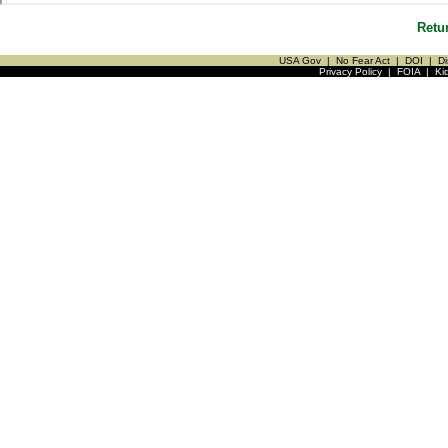
Retu
USA Gov
|
No Fear Act
|
DOI
|
Di
Privacy Policy
|
FOIA
|
Ki