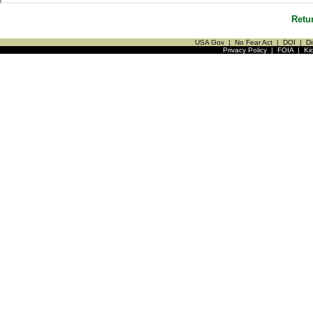
Retu
USA Gov
|
No Fear Act
|
DOI
|
Di
Privacy Policy
|
FOIA
|
Ki