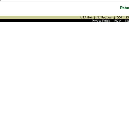
Retu
USA Gov
|
No Fear Act
|
DOI
|
Di
Privacy Policy
|
FOIA
|
Ki