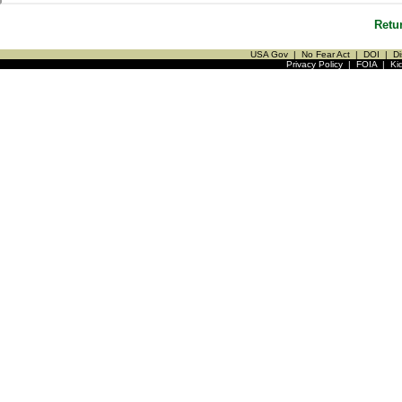
Retu
USA Gov
|
No Fear Act
|
DOI
|
Di
Privacy Policy
|
FOIA
|
Ki