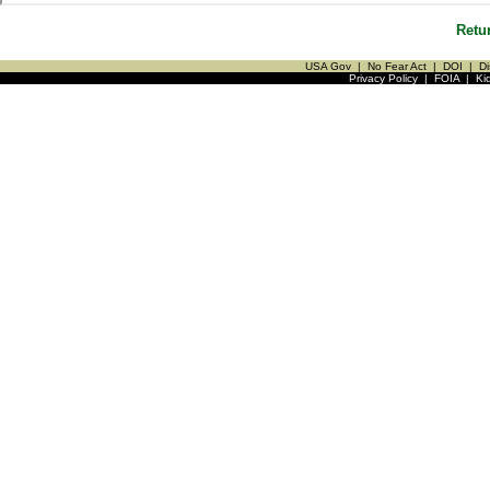
Retu
USA Gov
|
No Fear Act
|
DOI
|
Di
Privacy Policy
|
FOIA
|
Ki