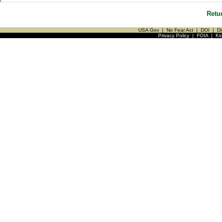
Retu
USA Gov
|
No Fear Act
|
DOI
|
Di
Privacy Policy
|
FOIA
|
Ki