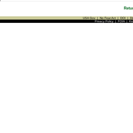
Retu
USA Gov
|
No Fear Act
|
DOI
|
Di
Privacy Policy
|
FOIA
|
Ki