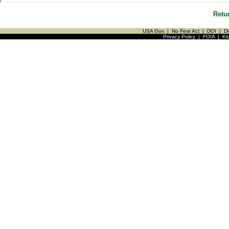
Retu
USA Gov
|
No Fear Act
|
DOI
|
Di
Privacy Policy
|
FOIA
|
Ki