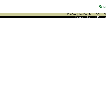
Retu
USA Gov
|
No Fear Act
|
DOI
|
Di
Privacy Policy
|
FOIA
|
Ki