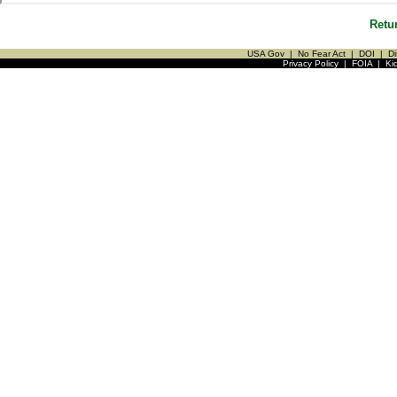
Retu
USA Gov
|
No Fear Act
|
DOI
|
Di
Privacy Policy
|
FOIA
|
Ki