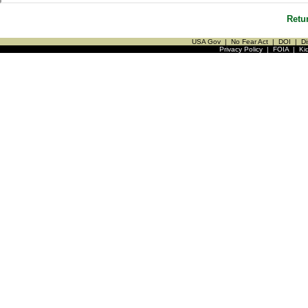
Retu
USA Gov
|
No Fear Act
|
DOI
|
Di
Privacy Policy
|
FOIA
|
Ki