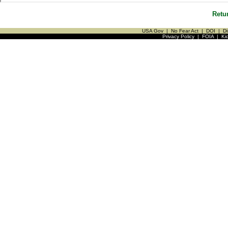
Retu
USA Gov
|
No Fear Act
|
DOI
|
Di
Privacy Policy
|
FOIA
|
Ki