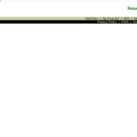
Retu
USA Gov
|
No Fear Act
|
DOI
|
Di
Privacy Policy
|
FOIA
|
Ki