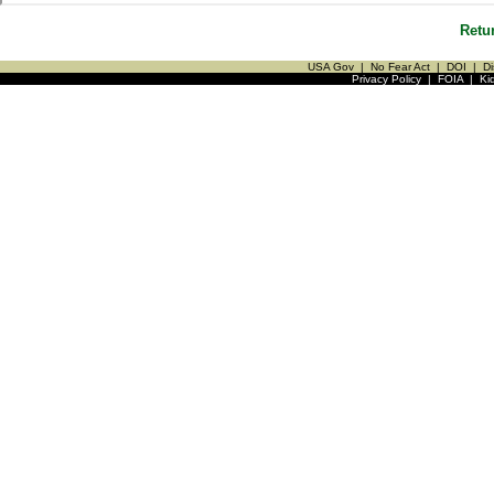
Retu
USA Gov
|
No Fear Act
|
DOI
|
Di
Privacy Policy
|
FOIA
|
Ki