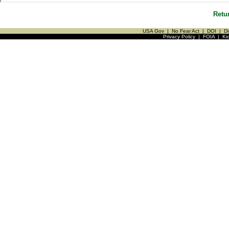
Retu
USA Gov
|
No Fear Act
|
DOI
|
Di
Privacy Policy
|
FOIA
|
Ki