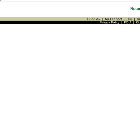
Retu
USA Gov
|
No Fear Act
|
DOI
|
Di
Privacy Policy
|
FOIA
|
Ki