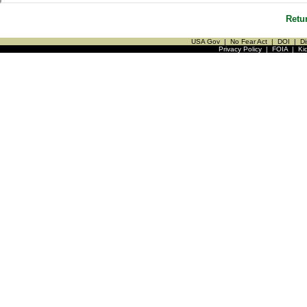
Retu
USA Gov
|
No Fear Act
|
DOI
|
Di
Privacy Policy
|
FOIA
|
Ki