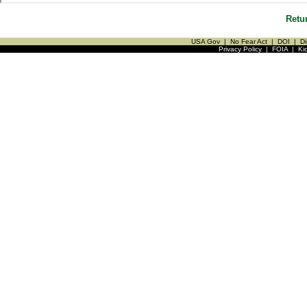
Retu
USA Gov
|
No Fear Act
|
DOI
|
Di
Privacy Policy
|
FOIA
|
Ki