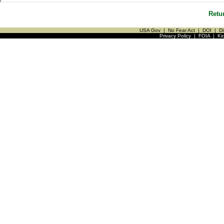
Retu
USA Gov
|
No Fear Act
|
DOI
|
Di
Privacy Policy
|
FOIA
|
Ki