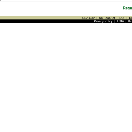
Retu
USA Gov
|
No Fear Act
|
DOI
|
Di
Privacy Policy
|
FOIA
|
Ki