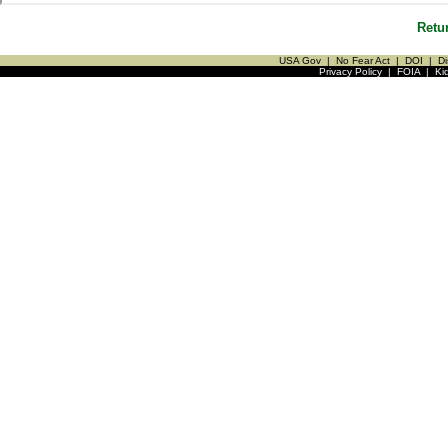
Retu
USA Gov
|
No Fear Act
|
DOI
|
Di
Privacy Policy
|
FOIA
|
Ki