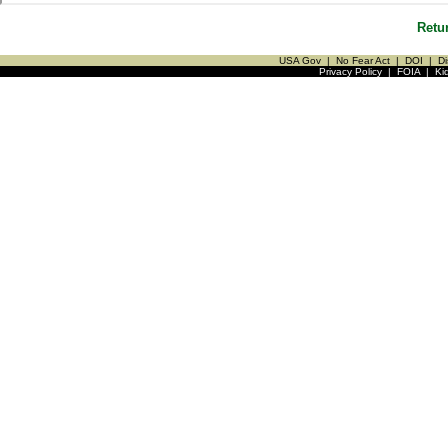
Retu
USA Gov
|
No Fear Act
|
DOI
|
Di
Privacy Policy
|
FOIA
|
Ki