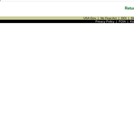
Retu
USA Gov
|
No Fear Act
|
DOI
|
Di
Privacy Policy
|
FOIA
|
Ki