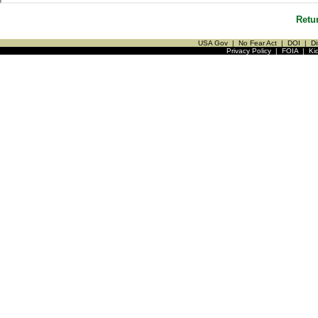
Retu
USA Gov
|
No Fear Act
|
DOI
|
Di
Privacy Policy
|
FOIA
|
Ki