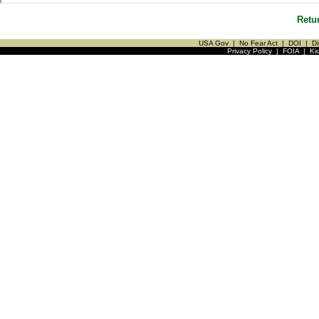
Retu
USA Gov
|
No Fear Act
|
DOI
|
Di
Privacy Policy
|
FOIA
|
Ki