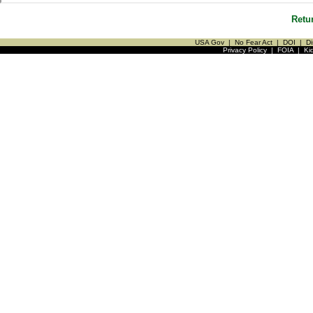
Retu
USA Gov
|
No Fear Act
|
DOI
|
Di
Privacy Policy
|
FOIA
|
Ki