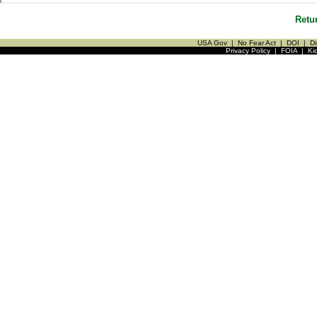
Retu
USA Gov
|
No Fear Act
|
DOI
|
Di
Privacy Policy
|
FOIA
|
Ki