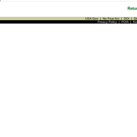
Retu
USA Gov
|
No Fear Act
|
DOI
|
Di
Privacy Policy
|
FOIA
|
Ki