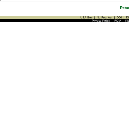
Retu
USA Gov
|
No Fear Act
|
DOI
|
Di
Privacy Policy
|
FOIA
|
Ki